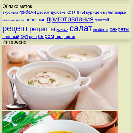
Облако меток
котлеты
вкусный
грибами
курицей
десерт
духовке
мультиварке
приготовления
полезные
простой
печенье
пирог
салат
рецепт
рецепты
секреты
свойства
рыбные
сыром
суп
слоеный
супа
торт
тортик
Интересно