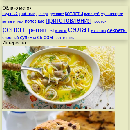
Облако меток
котлеты
вкусный
грибами
курицей
десерт
духовке
мультиварке
приготовления
полезные
простой
печенье
пирог
салат
рецепт
рецепты
секреты
свойства
рыбные
сыром
суп
слоеный
супа
торт
тортик
Интересно