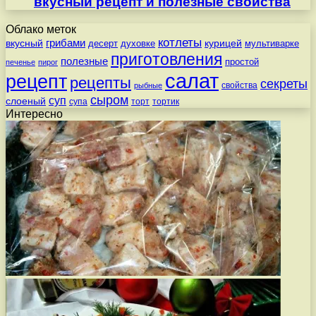
вкусный рецепт и полезные свойства
Облако меток
котлеты
вкусный
грибами
курицей
десерт
духовке
мультиварке
приготовления
полезные
простой
печенье
пирог
салат
рецепт
рецепты
секреты
свойства
рыбные
сыром
суп
слоеный
супа
торт
тортик
Интересно