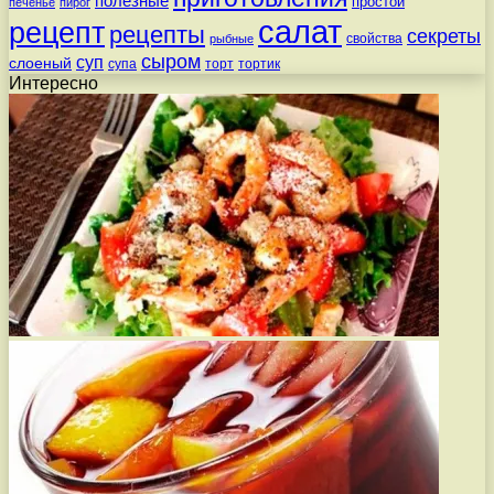
полезные
простой
печенье
пирог
салат
рецепт
рецепты
секреты
свойства
рыбные
сыром
суп
слоеный
супа
торт
тортик
Интересно