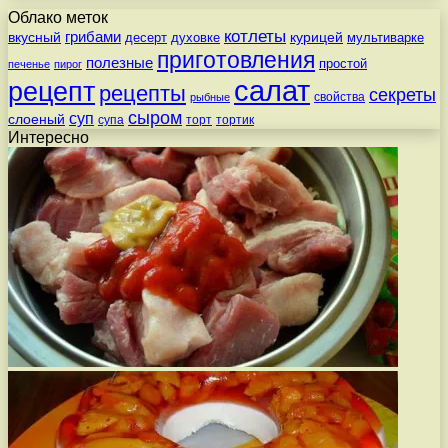
Облако меток
котлеты
вкусный
грибами
курицей
десерт
духовке
мультиварке
приготовления
полезные
простой
печенье
пирог
салат
рецепт
рецепты
секреты
свойства
рыбные
сыром
суп
слоеный
супа
торт
тортик
Интересно