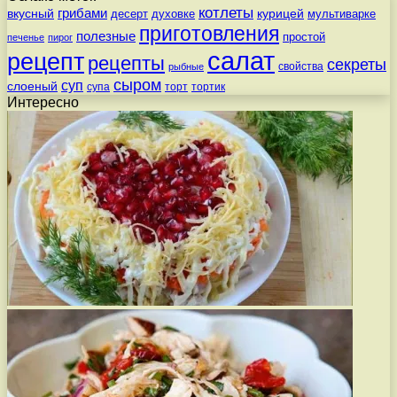
котлеты
вкусный
грибами
курицей
десерт
духовке
мультиварке
приготовления
полезные
простой
печенье
пирог
салат
рецепт
рецепты
секреты
свойства
рыбные
сыром
суп
слоеный
супа
торт
тортик
Интересно