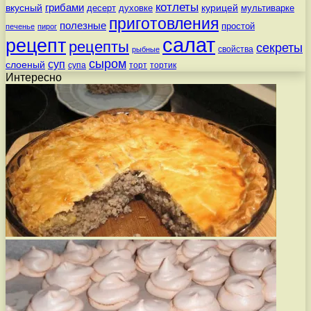
котлеты
вкусный
грибами
курицей
десерт
духовке
мультиварке
приготовления
полезные
простой
печенье
пирог
салат
рецепт
рецепты
секреты
свойства
рыбные
сыром
суп
слоеный
супа
торт
тортик
Интересно