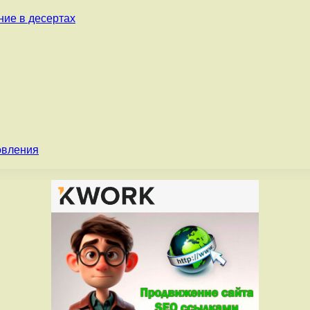
ние в десертах
овления