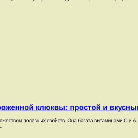
ороженной клюквы: простой и вкусны
ножеством полезных свойств. Она богата витаминами С и А,
о…