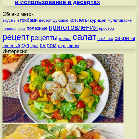
и использование в десертах
Облако меток
котлеты
вкусный
грибами
курицей
десерт
духовке
мультиварке
приготовления
полезные
простой
печенье
пирог
салат
рецепт
рецепты
секреты
свойства
рыбные
сыром
суп
слоеный
супа
торт
тортик
Интересно