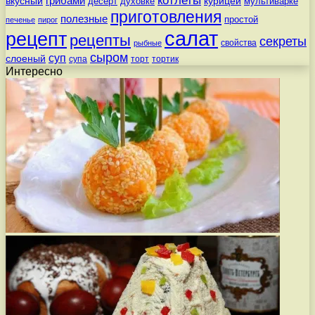
котлеты
вкусный
грибами
курицей
десерт
духовке
мультиварке
приготовления
полезные
простой
печенье
пирог
салат
рецепт
рецепты
секреты
свойства
рыбные
сыром
суп
слоеный
супа
торт
тортик
Интересно