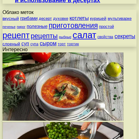
и использование в десертах
Облако меток
котлеты
вкусный
грибами
курицей
десерт
духовке
мультиварке
приготовления
полезные
простой
печенье
пирог
салат
рецепт
рецепты
секреты
свойства
рыбные
сыром
суп
слоеный
супа
торт
тортик
Интересно