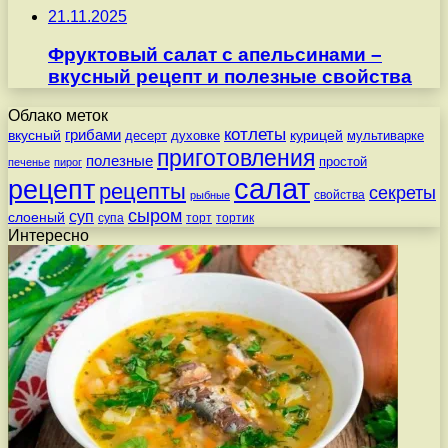
21.11.2025
Фруктовый салат с апельсинами –
вкусный рецепт и полезные свойства
Облако меток
котлеты
вкусный
грибами
курицей
десерт
духовке
мультиварке
приготовления
полезные
простой
печенье
пирог
салат
рецепт
рецепты
секреты
свойства
рыбные
сыром
суп
слоеный
супа
торт
тортик
Интересно