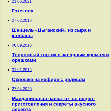
21.06.2021
Гртскова
27.02.2018
Шницель «Цыганский» из сыра и
колбасы
06.09.2018
Творожный тортик с заварным кремом и
орешками
31.01.2019
Окрошка на кефире с редисом
27.04.2020
Мандариновая панна-котта: рецепт
приготовления и секреты вкусного
десерта