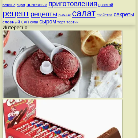
приготовления
полезные
простой
печенье
пирог
салат
рецепт
рецепты
секреты
свойства
рыбные
сыром
суп
слоеный
супа
торт
тортик
Интересно