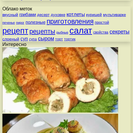
Облако меток
котлеты
вкусный
грибами
курицей
десерт
духовке
мультиварке
приготовления
полезные
простой
печенье
пирог
салат
рецепт
рецепты
секреты
свойства
рыбные
сыром
суп
слоеный
супа
торт
тортик
Интересно