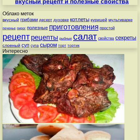
вкусный рецепт и полезные свойства
Облако меток
котлеты
вкусный
грибами
курицей
десерт
духовке
мультиварке
приготовления
полезные
простой
печенье
пирог
салат
рецепт
рецепты
секреты
свойства
рыбные
сыром
суп
слоеный
супа
торт
тортик
Интересно