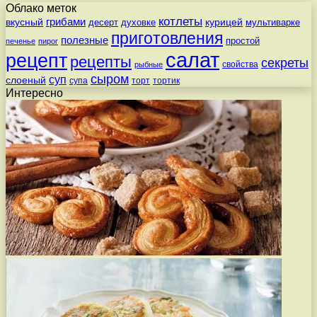
Облако меток
котлеты
вкусный
грибами
курицей
десерт
духовке
мультиварке
приготовления
полезные
простой
печенье
пирог
салат
рецепт
рецепты
секреты
свойства
рыбные
сыром
суп
слоеный
супа
торт
тортик
Интересно