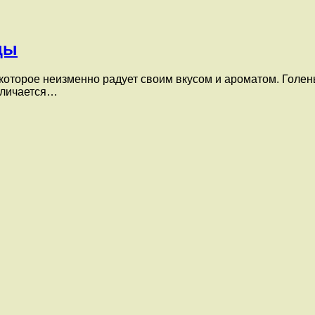
цы
оторое неизменно радует своим вкусом и ароматом. Голень
тличается…