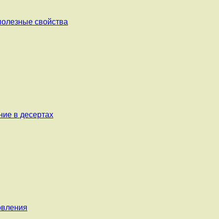
 полезные свойства
ние в десертах
овления