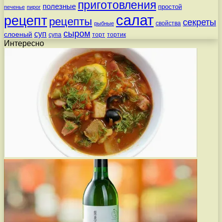
приготовления
полезные
простой
печенье
пирог
салат
рецепт
рецепты
секреты
свойства
рыбные
сыром
суп
слоеный
супа
торт
тортик
Интересно