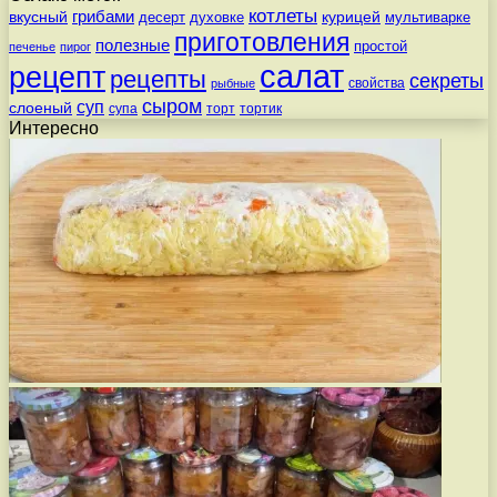
котлеты
вкусный
грибами
курицей
десерт
духовке
мультиварке
приготовления
полезные
простой
печенье
пирог
салат
рецепт
рецепты
секреты
свойства
рыбные
сыром
суп
слоеный
супа
торт
тортик
Интересно