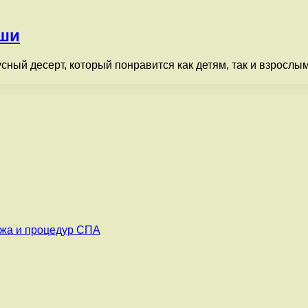
уши
сный десерт, который понравится как детям, так и взрослы
ажа и процедур СПА