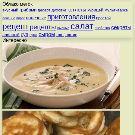
Облако меток
котлеты
вкусный
грибами
курицей
десерт
духовке
мультиварке
приготовления
полезные
простой
печенье
пирог
салат
рецепт
рецепты
секреты
свойства
рыбные
сыром
суп
слоеный
супа
торт
тортик
Интересно