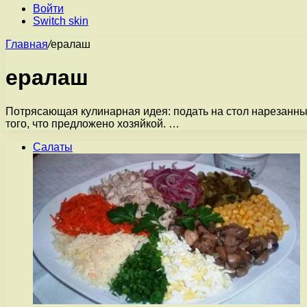
Войти
Switch skin
Главная
/
ералаш
ералаш
Потрясающая кулинарная идея: подать на стол нарезанные
того, что предложено хозяйкой. …
Салаты