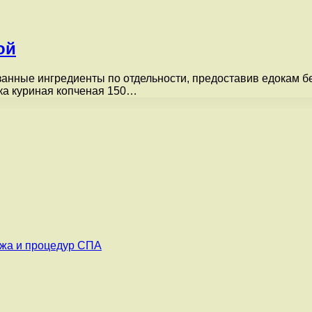
ой
анные ингредиенты по отдельности, предоставив едокам бе
дка куриная копченая 150…
ажа и процедур СПА