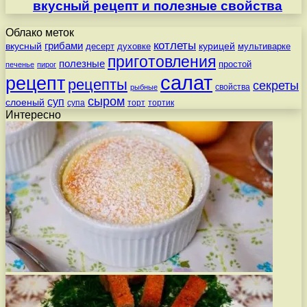
вкусный рецепт и полезные свойства
Облако меток
котлеты
вкусный
грибами
курицей
десерт
духовке
мультиварке
приготовления
полезные
простой
печенье
пирог
салат
рецепт
рецепты
секреты
свойства
рыбные
сыром
суп
слоеный
супа
торт
тортик
Интересно