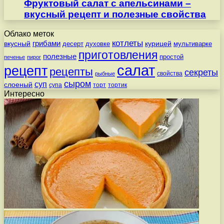
Фруктовый салат с апельсинами –
вкусный рецепт и полезные свойства
Облако меток
котлеты
вкусный
грибами
курицей
десерт
духовке
мультиварке
приготовления
полезные
простой
печенье
пирог
салат
рецепт
рецепты
секреты
свойства
рыбные
сыром
суп
слоеный
супа
торт
тортик
Интересно