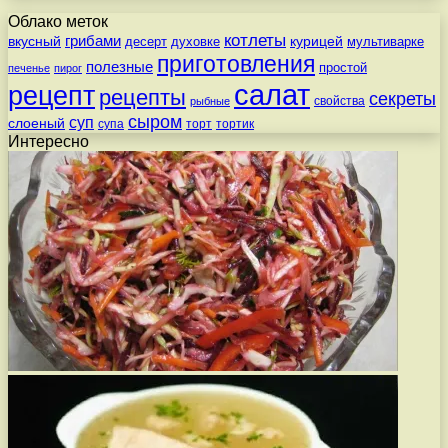
Облако меток
котлеты
вкусный
грибами
курицей
десерт
духовке
мультиварке
приготовления
полезные
простой
печенье
пирог
салат
рецепт
рецепты
секреты
свойства
рыбные
сыром
суп
слоеный
супа
торт
тортик
Интересно