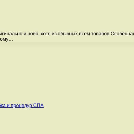
ригинально и ново, хотя из обычных всем товаров Особенна
этому…
ажа и процедур СПА