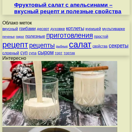
Фруктовый салат с апельсинами –
вкусный рецепт и полезные свойства
Облако меток
котлеты
вкусный
грибами
курицей
десерт
духовке
мультиварке
приготовления
полезные
простой
печенье
пирог
салат
рецепт
рецепты
секреты
свойства
рыбные
сыром
суп
слоеный
супа
торт
тортик
Интересно