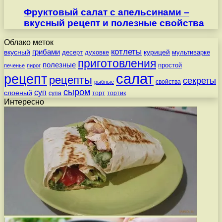
Фруктовый салат с апельсинами –
вкусный рецепт и полезные свойства
Облако меток
котлеты
вкусный
грибами
курицей
десерт
духовке
мультиварке
приготовления
полезные
простой
печенье
пирог
салат
рецепт
рецепты
секреты
свойства
рыбные
сыром
суп
слоеный
супа
торт
тортик
Интересно