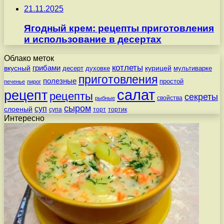
21.11.2025
Ягодный крем: рецепты приготовления
и использование в десертах
Облако меток
котлеты
вкусный
грибами
курицей
десерт
духовке
мультиварке
приготовления
полезные
простой
печенье
пирог
салат
рецепт
рецепты
секреты
свойства
рыбные
сыром
суп
слоеный
супа
торт
тортик
Интересно