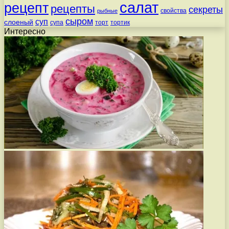
салат
рецепт
рецепты
секреты
свойства
рыбные
сыром
суп
слоеный
супа
торт
тортик
Интересно