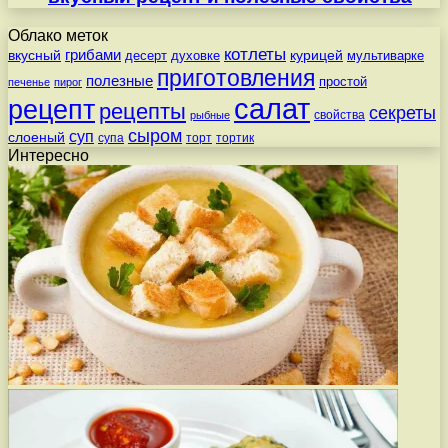
Облако меток
котлеты
вкусный
грибами
курицей
десерт
духовке
мультиварке
приготовления
полезные
простой
печенье
пирог
салат
рецепт
рецепты
секреты
свойства
рыбные
сыром
суп
слоеный
супа
торт
тортик
Интересно