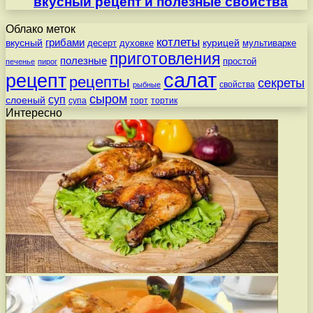
вкусный рецепт и полезные свойства
Облако меток
котлеты
вкусный
грибами
курицей
десерт
духовке
мультиварке
приготовления
полезные
простой
печенье
пирог
салат
рецепт
рецепты
секреты
свойства
рыбные
сыром
суп
слоеный
супа
торт
тортик
Интересно