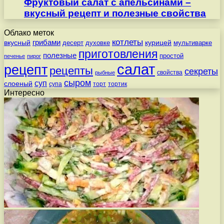
Фруктовый салат с апельсинами –
вкусный рецепт и полезные свойства
Облако меток
котлеты
вкусный
грибами
курицей
десерт
духовке
мультиварке
приготовления
полезные
простой
печенье
пирог
салат
рецепт
рецепты
секреты
свойства
рыбные
сыром
суп
слоеный
супа
торт
тортик
Интересно