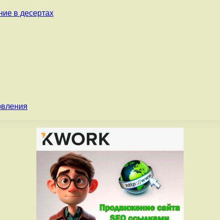
ние в десертах
овления