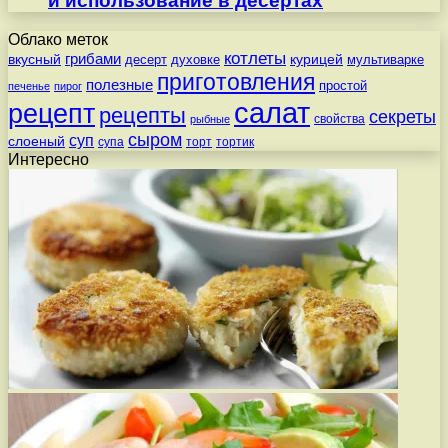
и использование в десертах
Облако меток
котлеты
вкусный
грибами
курицей
десерт
духовке
мультиварке
приготовления
полезные
простой
печенье
пирог
салат
рецепт
рецепты
секреты
свойства
рыбные
сыром
суп
слоеный
супа
торт
тортик
Интересно