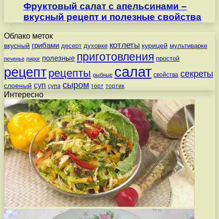
Фруктовый салат с апельсинами –
вкусный рецепт и полезные свойства
Облако меток
котлеты
вкусный
грибами
курицей
десерт
духовке
мультиварке
приготовления
полезные
простой
печенье
пирог
салат
рецепт
рецепты
секреты
свойства
рыбные
сыром
суп
слоеный
супа
торт
тортик
Интересно