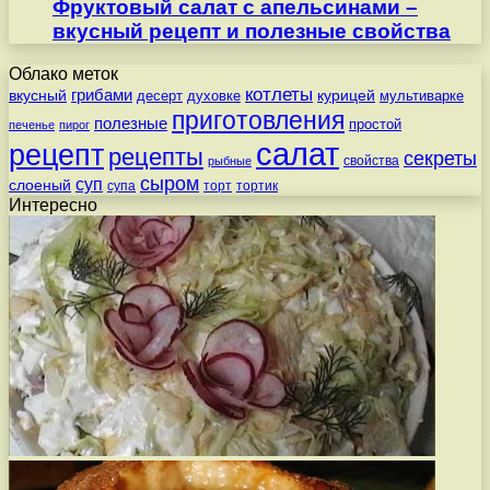
Фруктовый салат с апельсинами –
вкусный рецепт и полезные свойства
Облако меток
котлеты
вкусный
грибами
курицей
десерт
духовке
мультиварке
приготовления
полезные
простой
печенье
пирог
салат
рецепт
рецепты
секреты
свойства
рыбные
сыром
суп
слоеный
супа
торт
тортик
Интересно