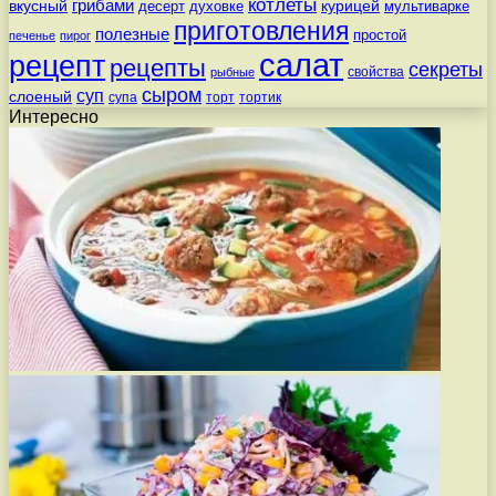
котлеты
вкусный
грибами
курицей
десерт
духовке
мультиварке
приготовления
полезные
простой
печенье
пирог
салат
рецепт
рецепты
секреты
свойства
рыбные
сыром
суп
слоеный
супа
торт
тортик
Интересно