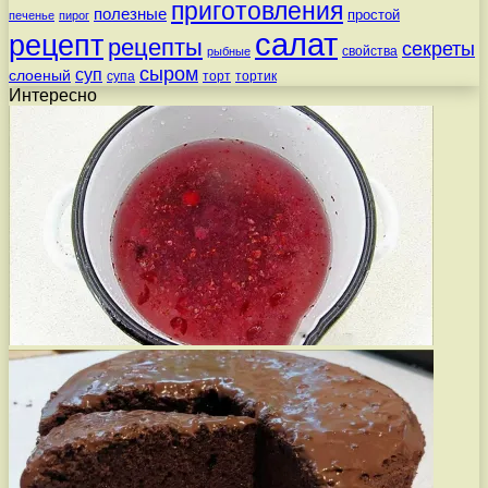
приготовления
полезные
простой
печенье
пирог
салат
рецепт
рецепты
секреты
свойства
рыбные
сыром
суп
слоеный
супа
торт
тортик
Интересно