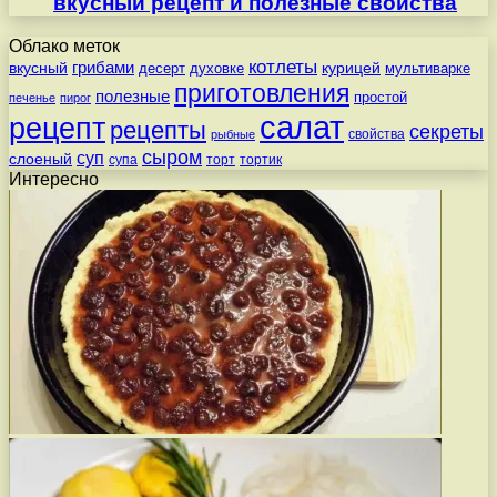
вкусный рецепт и полезные свойства
Облако меток
котлеты
вкусный
грибами
курицей
десерт
духовке
мультиварке
приготовления
полезные
простой
печенье
пирог
салат
рецепт
рецепты
секреты
свойства
рыбные
сыром
суп
слоеный
супа
торт
тортик
Интересно