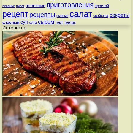
приготовления
полезные
простой
печенье
пирог
салат
рецепт
рецепты
секреты
свойства
рыбные
сыром
суп
слоеный
супа
торт
тортик
Интересно