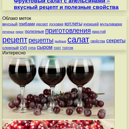
Фруктовый салат с апельсинами –
вкусный рецепт и полезные свойства
Облако меток
котлеты
вкусный
грибами
курицей
десерт
духовке
мультиварке
приготовления
полезные
простой
печенье
пирог
салат
рецепт
рецепты
секреты
свойства
рыбные
сыром
суп
слоеный
супа
торт
тортик
Интересно