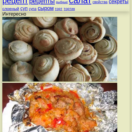
салат
рецепт
рецепты
секреты
свойства
рыбные
сыром
суп
слоеный
супа
торт
тортик
Интересно