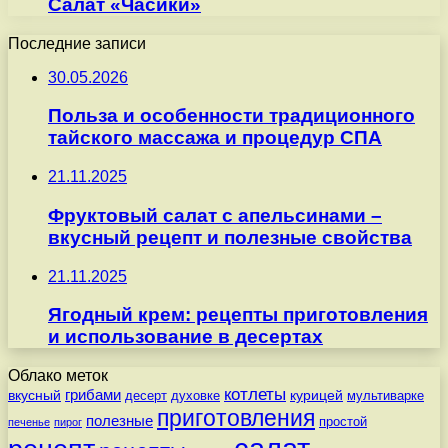
Салат «Часики»
Последние записи
30.05.2026
Польза и особенности традиционного
тайского массажа и процедур СПА
21.11.2025
Фруктовый салат с апельсинами –
вкусный рецепт и полезные свойства
21.11.2025
Ягодный крем: рецепты приготовления
и использование в десертах
Облако меток
котлеты
вкусный
грибами
курицей
десерт
духовке
мультиварке
приготовления
полезные
простой
печенье
пирог