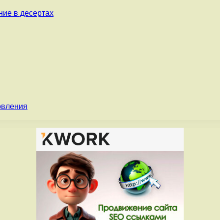
ние в десертах
овления