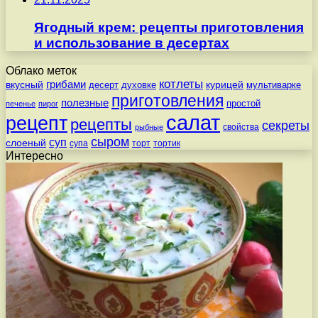
Ягодный крем: рецепты приготовления
и использование в десертах
Облако меток
котлеты
вкусный
грибами
курицей
десерт
духовке
мультиварке
приготовления
полезные
простой
печенье
пирог
салат
рецепт
рецепты
секреты
свойства
рыбные
сыром
суп
слоеный
супа
торт
тортик
Интересно