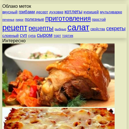
Облако меток
котлеты
вкусный
грибами
курицей
десерт
духовке
мультиварке
приготовления
полезные
простой
печенье
пирог
салат
рецепт
рецепты
секреты
свойства
рыбные
сыром
суп
слоеный
супа
торт
тортик
Интересно