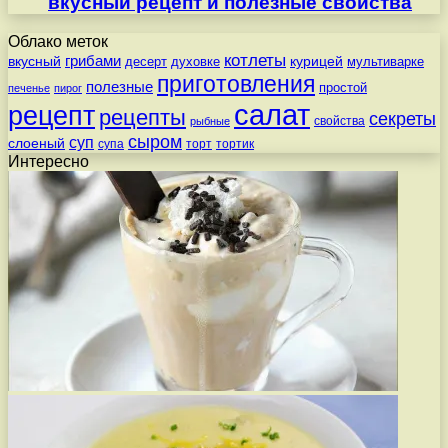
вкусный рецепт и полезные свойства
Облако меток
котлеты
вкусный
грибами
курицей
десерт
духовке
мультиварке
приготовления
полезные
простой
печенье
пирог
салат
рецепт
рецепты
секреты
свойства
рыбные
сыром
суп
слоеный
супа
торт
тортик
Интересно