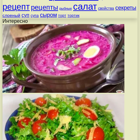
салат
рецепт
рецепты
секреты
свойства
рыбные
сыром
суп
слоеный
супа
торт
тортик
Интересно