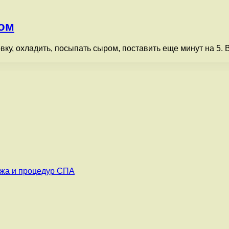
ром
вку, охладить, посыпать сыром, поставить еще минут на 5. 
ажа и процедур СПА